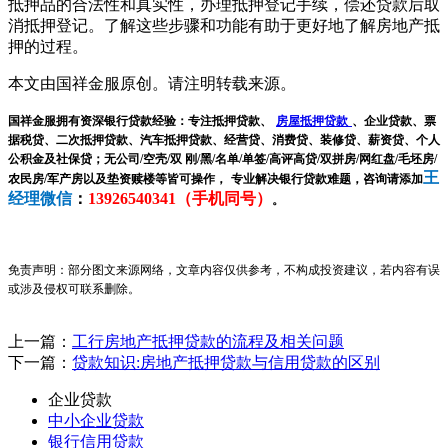
抵押品的合法性和真实性，办理抵押登记手续，偿还贷款后取
消抵押登记。了解这些步骤和功能有助于更好地了解房地产抵
押的过程。
本文由国祥金服原创。请注明转载来源。
国祥金服拥有资深银行贷款经验：专注抵押贷款、
房屋抵押贷款
、企业贷款、票
据税贷、二次抵押贷款、汽车抵押贷款、经营贷、消费贷、装修贷、薪资贷、个人
公积金及社保贷；无公司/空壳/双 刚/黑/名单/单签/高评高贷/双拼房/网红盘/毛坯房/
王
农民房/军产房以及垫资赎楼等皆可操作，
专业解决银行贷款难题，咨询请添加
经理微信
：
13926540341
（手机同号）
。
免责声明：部分图文来源网络，文章内容仅供参考，不构成投资建议，若内容有误
或涉及侵权可联系删除。
上一篇：
工行房地产抵押贷款的流程及相关问题
下一篇：
贷款知识:房地产抵押贷款与信用贷款的区别
企业贷款
中小企业贷款
银行信用贷款