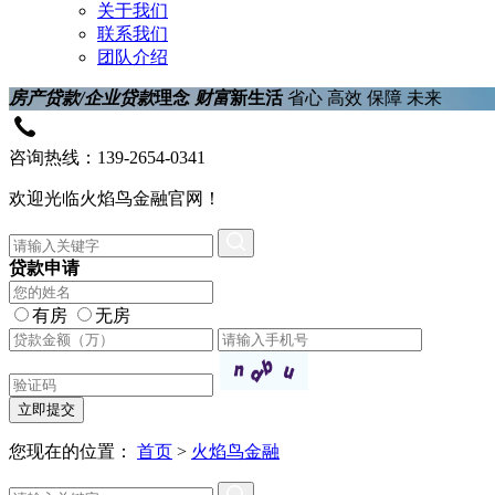
关于我们
联系我们
团队介绍
房产贷款/企业贷款
理念
财富
新生活
省心 高效 保障 未来
咨询热线：139-2654-0341
欢迎光临火焰鸟金融官网！
贷款申请
有房
无房
立即提交
您现在的位置：
首页
>
火焰鸟金融