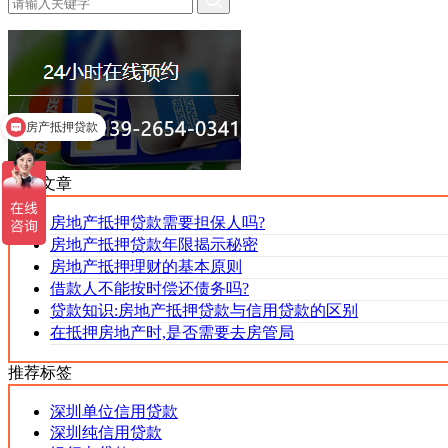
房产抵押贷款
个人债务重组优化
最新文章
房地产抵押贷款需要担保人吗?
房地产抵押贷款年限揭示秘密
房地产抵押理财的基本原则
借款人不能按时偿还债务吗?
贷款知识:房地产抵押贷款与信用贷款的区别
在抵押房地产时,是否需要去房管局
推荐标签
深圳单位信用贷款
深圳纯信用贷款