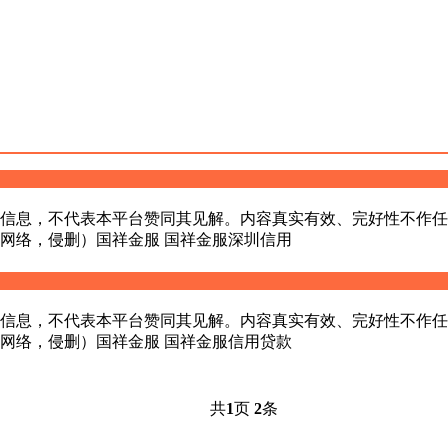
信息，不代表本平台赞同其见解。内容真实有效、完好性不作任
网络，侵删）国祥金服 国祥金服深圳信用
信息，不代表本平台赞同其见解。内容真实有效、完好性不作任
网络，侵删）国祥金服 国祥金服信用贷款
共
1
页
2
条