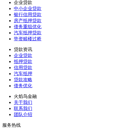
企业贷款
中小企业贷款
银行信用贷款
房产抵押贷款
债务重组优化
汽车抵押贷款
垫资赎楼过桥
贷款资讯
企业贷款
抵押贷款
信用贷款
汽车抵押
贷款攻略
债务优化
火焰鸟金融
关于我们
联系我们
团队介绍
服务热线