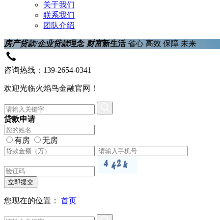
关于我们
联系我们
团队介绍
房产贷款/企业贷款
理念
财富
新生活
省心 高效 保障 未来
咨询热线：139-2654-0341
欢迎光临火焰鸟金融官网！
贷款申请
有房
无房
立即提交
您现在的位置：
首页