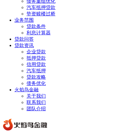
债务重组优化
汽车抵押贷款
垫资赎楼过桥
业务范围
贷款条件
利息计算器
贷款问答
贷款资讯
企业贷款
抵押贷款
信用贷款
汽车抵押
贷款攻略
债务优化
火焰鸟金融
关于我们
联系我们
团队介绍